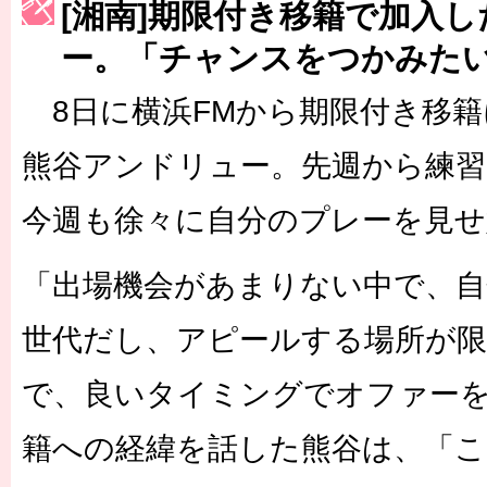
[湘南]期限付き移籍で加入
［3223号］一丸。日本出陣
ー。「チャンスをつかみた
［3222号］史上最大のW杯開幕 注目は「個」
8日に横浜FMから期限付き移籍
長谷川 アーリアジャスールさんがシンポジウム「気候変動から命を
熊谷アンドリュー。先週から練習
今週も徐々に自分のプレーを見せ
「出場機会があまりない中で、
世代だし、アピールする場所が
で、良いタイミングでオファー
籍への経緯を話した熊谷は、「こ