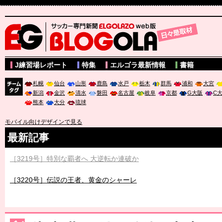
サッカー専門新聞ELGOLAZO web版 BLOGOLA
J練習場レポート
特集
エルゴラ最新情報
書籍
札幌
仙台
山形
鹿島
水戸
栃木
群馬
浦和
大宮
新潟
金沢
清水
磐田
名古屋
岐阜
京都
G大阪
C
チーム
熊本
大分
琉球
タグ
モバイル向けデザインで見る
最新記事
［3219号］特別な覇者へ 大逆転か連破か
［3220号］伝説の王者、黄金のシャーレ
［3230号］世界一への夢は終わらない