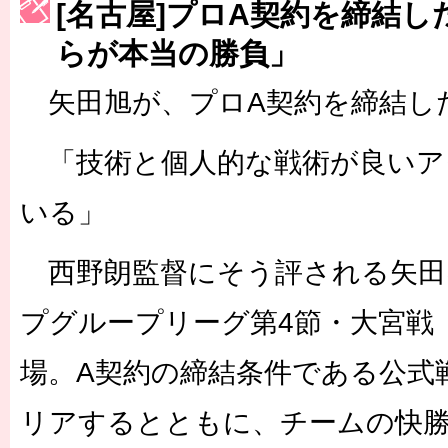
[名古屋]プロA契約を締結
［3223号］一丸。日本出陣
らが本当の勝負」
［3222号］史上最大のW杯開幕 注目は「個」
矢田旭が、プロA契約を締結し
長谷川 アーリアジャスールさんがシンポジウム「気候変動から命を
「技術と個人的な戦術が良いア
いる」
西野朗監督にそう評される矢田
プグループリーグ第4節・大宮戦（
場。A契約の締結条件である公式戦
リアするとともに、チームの快