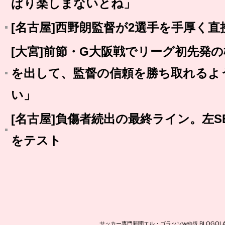
ぱり楽しまないとね」
[名古屋]西野朗監督が2選手を手厚く直
[大宮]前節・G大阪戦でリーグ初先発
を出して、監督の信頼を勝ち取れるよ
い」
[名古屋]負傷者続出の最終ライン。左
をテスト
サッカー専門新聞エル・ゴラッソweb版 BLOG