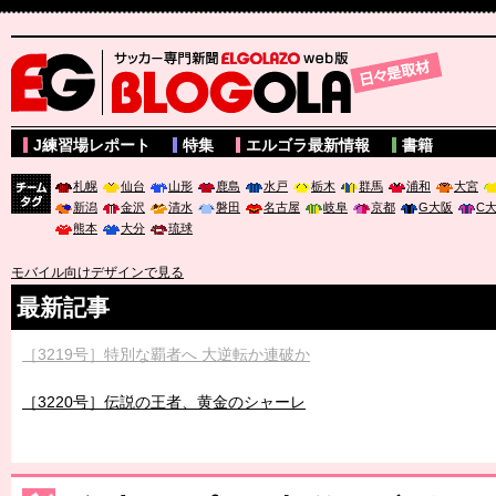
サッカー専門新聞ELGOLAZO web版 BLOGOLA
J練習場レポート
特集
エルゴラ最新情報
書籍
札幌
仙台
山形
鹿島
水戸
栃木
群馬
浦和
大宮
新潟
金沢
清水
磐田
名古屋
岐阜
京都
G大阪
C
チーム
熊本
大分
琉球
タグ
モバイル向けデザインで見る
最新記事
［3219号］特別な覇者へ 大逆転か連破か
［3220号］伝説の王者、黄金のシャーレ
［3230号］世界一への夢は終わらない