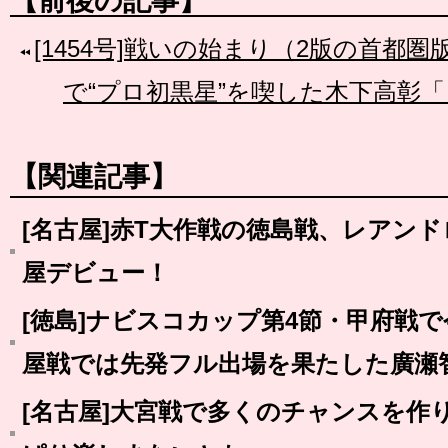
【前後の記事】
[1454号]戦いの始まり（2版の首都圏
で“プロ初黒星”を喫した木下高彰
【関連記事】
[名古屋]赤T大作戦の徳島戦、レアン
屋デビュー！
[徳島]ナビスコカップ第4節・甲府戦
屋戦では先発フル出場を果たした廣瀬
[名古屋]大宮戦で多くのチャンスを作