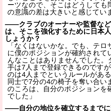
ーツなので、そこはどうしても
の意識の差は大きいと感じてい
――クラブのオーナーや監督な
は、そこを強化するために日本
しょうか？
「なくはないかな。でも、テロ
に僕のポジションが確約されて
んなことはありませんでした。
手は7人まで登録できるのです
のは4人までというルールがあ
同士で7分の4の椅子を奪い合い
のころは、自分のポジションを
でした」
――自分の地位を確立するまで