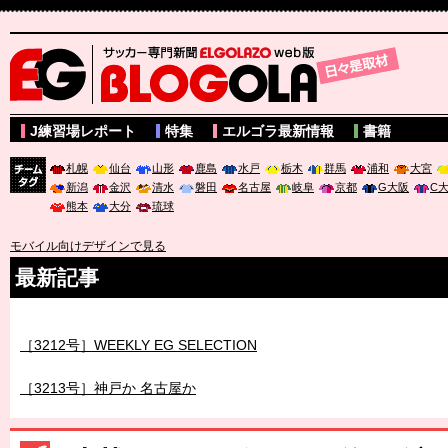
サッカー専門新聞ELGOLAZO web版 BLOGOLA
J練習場レポート
特集
エルゴラ最新情報
書籍
札幌
仙台
山形
鹿島
水戸
栃木
群馬
浦和
大宮
新潟
金沢
清水
磐田
名古屋
岐阜
京都
G大阪
C
チーム
熊本
大分
琉球
タグ
モバイル向けデザインで見る
最新記事
［3211号］世界一への 託されし26人
［3212号］WEEKLY EG SELECTION
［3213号］神戸か 名古屋か