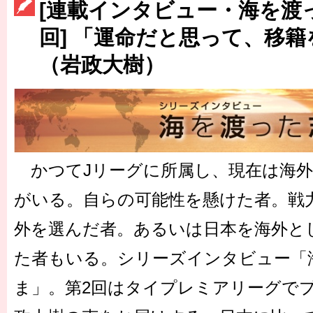
［3214号］WEST制覇
[連載インタビュー・海を渡
［3215号］WEEKLY EG SELECTION
回] 「運命だと思って、移
（岩政大樹）
［3216号］行く末占うラストワン
［3217号］最高の景色へ出国
［3218号］WEEKLY EG SELECTION
［3219号］特別な覇者へ 大逆転か連破か
かつてJリーグに所属し、現在は海外
［3220号］伝説の王者、黄金のシャーレ
がいる。自らの可能性を懸けた者。戦
外を選んだ者。あるいは日本を海外と
た者もいる。シリーズインタビュー「
ま」。第2回はタイプレミアリーグで