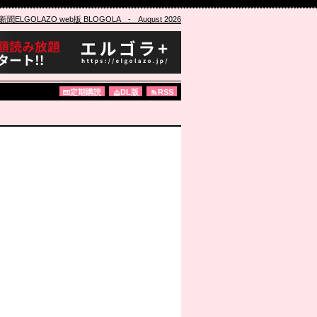
ELGOLAZO web版 BLOGOLA
- August 2026
定期購読
DL版
RSS