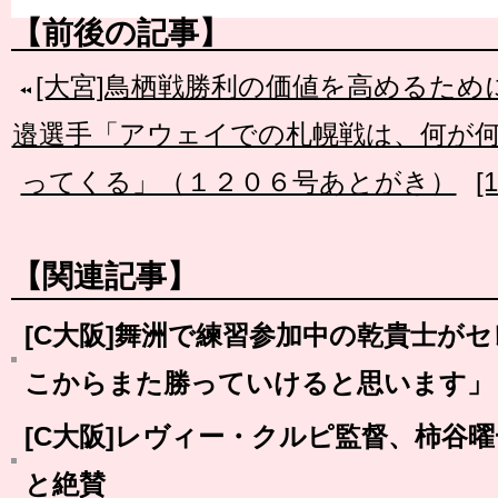
【前後の記事】
[大宮]鳥栖戦勝利の価値を高めるため
邉選手「アウェイでの札幌戦は、何が何
ってくる」（１２０６号あとがき）
[
【関連記事】
[C大阪]舞洲で練習参加中の乾貴士が
こからまた勝っていけると思います」
[C大阪]レヴィー・クルピ監督、柿谷
と絶賛