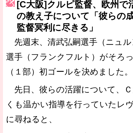
[C大阪]クルピ監督、欧州
［3223号］一丸。日本出陣
の教え子について「彼らの
［3222号］史上最大のW杯開幕 注目は「個」
監督冥利に尽きる」
長谷川 アーリアジャスールさんがシンポジウム「気候変動から命を
先週末、清武弘嗣選手（ニュル
選手（フランクフルト）がそろ
（１部）初ゴールを決めました。
先日、彼らの活躍について、Ｃ
くも温かい指導を行っていたレ
に尋ねると、