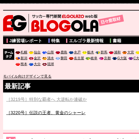
サッカー専門新聞ELGOLAZO web版 BLOGOLA
J練習場レポート
特集
エルゴラ最新情報
書籍
札幌
仙台
山形
鹿島
水戸
栃木
群馬
浦和
大宮
新潟
金沢
清水
磐田
名古屋
岐阜
京都
G大阪
C
チーム
熊本
大分
琉球
タグ
モバイル向けデザインで見る
最新記事
［3219号］特別な覇者へ 大逆転か連破か
［3220号］伝説の王者、黄金のシャーレ
［3230号］世界一への夢は終わらない