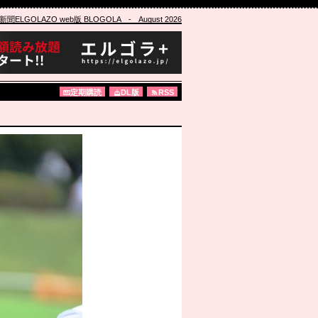
ELGOLAZO web版 BLOGOLA
- August 2026
定期購読
DL版
RSS