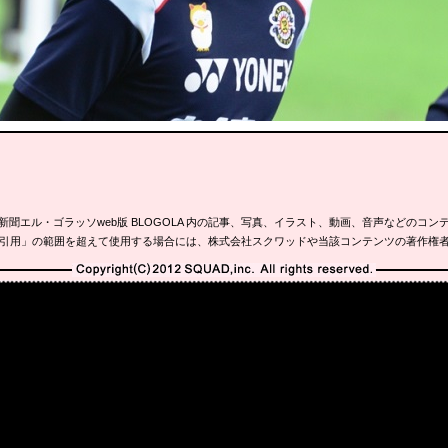
新聞エル・ゴラッソweb版 BLOGOLA 内の記事、写真、イラスト、動画、音声などのコン
引用」の範囲を超えて使用する場合には、株式会社スクワッドや当該コンテンツの著作権
Copyright(C)2010-2012 SQUAD,inc. All rights reserved.