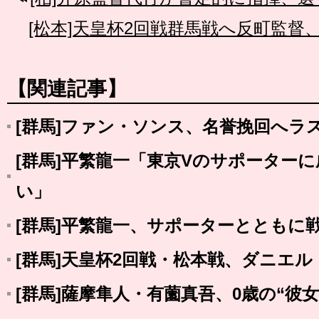
[松本]天皇杯2回戦群馬戦へ反町監督
【関連記事】
[群馬]ファン・ソンス、名誉挽回へラ
[群馬]平繁龍一「東京Vのサポーター
い」
[群馬]平繁龍一、サポーターとともに
[群馬]天皇杯2回戦・松本戦、ダニエ
[群馬]薩摩隼人・有薗真吾、0歳の“彼