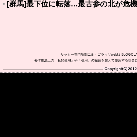
[群馬]最下位に転落…最古参の北が危
サッカー専門新聞エル・ゴラッソweb版 BLOG
著作権法上の「私的使用」や「引用」の範囲を超えて使用する場合
Copyright(C)2010-20