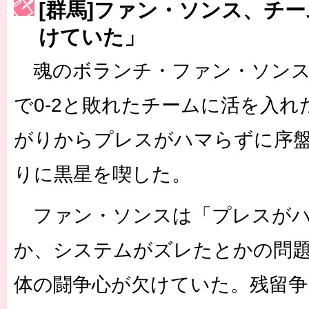
[群馬]ファン・ソンス、チ
［3222号］史上最大のW杯開幕 注目は「個」
けていた」
長谷川 アーリアジャスールさんがシンポジウム「気候変動から命を
魂のボランチ・ファン・ソンス
で0-2と敗れたチームに活を入
がりからプレスがハマらずに序盤
りに黒星を喫した。
ファン・ソンスは「プレスがハ
か、システムがズレたとかの問
体の闘争心が欠けていた。残留争