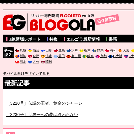
サッカー専門新聞ELGOLAZO web版 BLOGOLA
J練習場レポート
特集
エルゴラ最新情報
書籍
札幌
仙台
山形
鹿島
水戸
栃木
群馬
浦和
大宮
新潟
金沢
清水
磐田
名古屋
岐阜
京都
G大阪
C
チーム
熊本
大分
琉球
タグ
モバイル向けデザインで見る
最新記事
［3219号］特別な覇者へ 大逆転か連破か
［3220号］伝説の王者、黄金のシャーレ
［3230号］世界一への夢は終わらない
［3223号］一丸。日本出陣