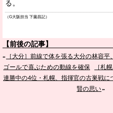
る。
（G大阪担当 下薗昌記）
【前後の記事】
［大分］前線で体を張る大分の林容平
ゴールで喜ぶための動線を確保
［札幌
連勝中の4位・札幌、指揮官の古巣戦に
賢の思い