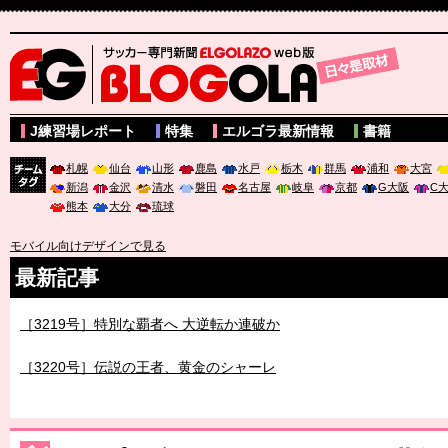
サッカー専門新聞ELGOLAZO web版 BLOGOLA
J練習場レポート
特集
エルゴラ最新情報
書籍
札幌
仙台
山形
鹿島
水戸
栃木
群馬
浦和
大宮
新潟
金沢
清水
磐田
名古屋
岐阜
京都
G大阪
C
チーム
熊本
大分
琉球
タグ
モバイル向けデザインで見る
最新記事
［3219号］特別な覇者へ 大逆転か連破か
［3220号］伝説の王者、黄金のシャーレ
［3230号］世界一への夢は終わらない