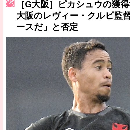
［G大阪］ピカシュウの獲得
［3223号］一丸。日本出陣
大阪のレヴィー・クルピ監
［3222号］史上最大のW杯開幕 注目は「個」
ースだ」と否定