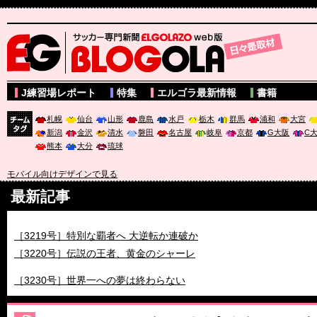
サッカー専門新聞ELGOLAZO web版 BLOGOLA
J練習場レポート
特集
エルゴラ最新情報
書籍
札幌
仙台
山形
鹿島
水戸
栃木
群馬
浦和
大宮
新潟
金沢
清水
磐田
名古屋
岐阜
京都
G大阪
C
チーム
熊本
大分
琉球
タグ
モバイル向けデザインで見る
最新記事
［3218号］WEEKLY EG SELECTION
［3219号］特別な覇者へ 大逆転か連破か
［3220号］伝説の王者、黄金のシャーレ
［3230号］世界一への夢は終わらない