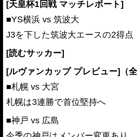
[天皇杯1回戦 マッチレポート]
■YS横浜 vs 筑波大
J3を下した筑波大エースの2得点
[読むサッカー]
[ルヴァンカップ プレビュー]（
■札幌 vs 大宮
札幌は3連勝で首位堅持へ
■神戸 vs 広島
今季の神戸はメンバー変更あり