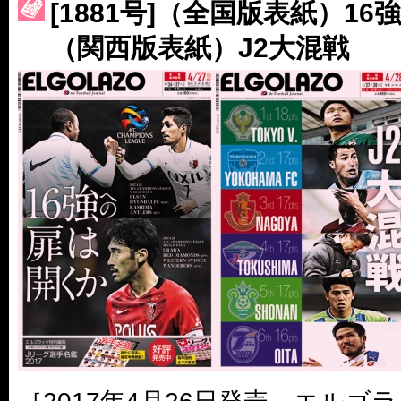
［3223号］一丸。日本出陣
[1881号]（全国版表紙）1
（関西版表紙）J2大混戦
［3222号］史上最大のW杯開幕 注目は「個」