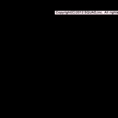
著作権法上の「私的使用」や「引用」の範囲を超えて使用する場合には、株式会社スク
となります。
Copyright(C)2010-2012 SQUAD,inc. All righ