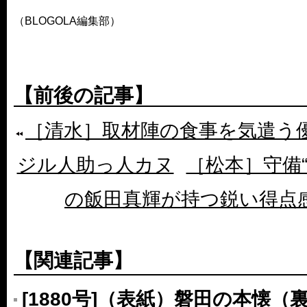
（BLOGOLA編集部）
【前後の記事】
［清水］取材陣の食事を気遣う
ジル人助っ人カヌ
［松本］守備
の飯田真輝が持つ鋭い得点
【関連記事】
[1880号]（表紙）磐田の本懐（