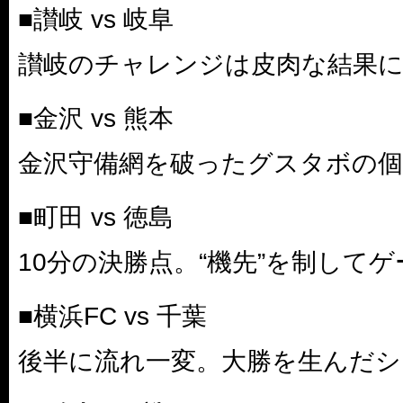
■讃岐 vs 岐阜
讃岐のチャレンジは皮肉な結果
■金沢 vs 熊本
金沢守備網を破ったグスタボの個
■町田 vs 徳島
10分の決勝点。“機先”を制して
■横浜FC vs 千葉
後半に流れ一変。大勝を生んだシ