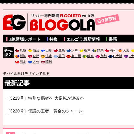
サッカー専門新聞ELGOLAZO web版 BLOGOLA
J練習場レポート
特集
エルゴラ最新情報
書籍
札幌
仙台
山形
鹿島
水戸
栃木
群馬
浦和
大宮
新潟
金沢
清水
磐田
名古屋
岐阜
京都
G大阪
C
チーム
熊本
大分
琉球
タグ
モバイル向けデザインで見る
最新記事
［3219号］特別な覇者へ 大逆転か連破か
［3220号］伝説の王者、黄金のシャーレ