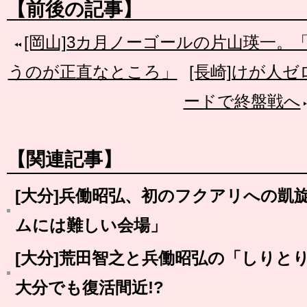
【前後の記事】
[岡山]3カ月ノーゴールの片山瑛一。
うのが正直なところ」
[長崎]けが人
ードで終盤戦へ
【関連記事】
[大分]兵働昭弘、初のフクアリへの凱
ムには難しい会場」
[大分]荒田智之と兵働昭弘の「しりと
大分でも復活間近!?