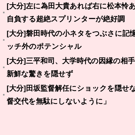
[大分]左に為田大貴あれば右に松本怜
自負する超絶スプリンターが絶好調
[大分]磐田時代の小ネタをつぶさに記
ッチ外のポテンシャル
[大分]三平和司、大学時代の因縁の相
新鮮な驚きを隠せず
[大分]田坂監督解任にショックを隠せ
督交代を無駄にしないように」